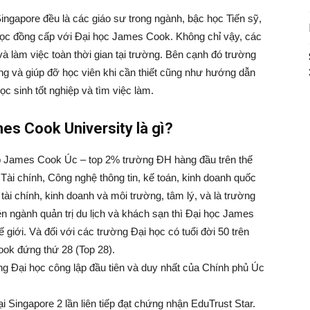
ingapore đều là các giáo sư trong ngành, bậc học Tiến sỹ,
học đồng cấp với Đại học James Cook. Không chỉ vậy, các
à làm việc toàn thời gian tại trường. Bên cạnh đó trường
ng và giúp đỡ học viên khi cần thiết cũng như hướng dẫn
ọc sinh tốt nghiệp và tìm việc làm.
mes Cook University là gì?
p James Cook Úc – top 2% trường ĐH hàng đầu trên thế
 Tài chính, Công nghệ thông tin, kế toán, kinh doanh quốc
 tài chính, kinh doanh và môi trường, tâm lý, và là trường
ên ngành quản trị du lịch và khách sạn thì Đại học James
ế giới. Và đối với các trường Đại học có tuổi đời 50 trên
ook đứng thứ 28 (Top 28).
ng Đại học công lập đầu tiên và duy nhất của Chính phủ Úc
i Singapore 2 lần liên tiếp đạt chứng nhận EduTrust Star.