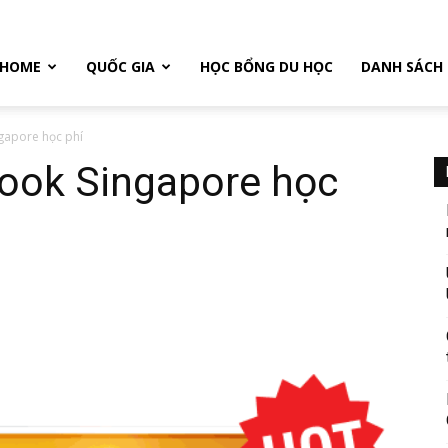
HOME
QUỐC GIA
HỌC BỔNG DU HỌC
DANH SÁCH
gapore học phí
ook Singapore học