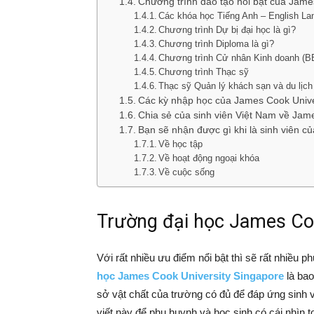
Chương trình đào tạo nổi bật của James
Các khóa học Tiếng Anh – English La
Chương trình Dự bị đại học là gì?
Chương trình Diploma là gì?
Chương trình Cử nhân Kinh doanh (
Chương trình Thạc sỹ
Thạc sỹ Quản lý khách sạn và du lịc
Các kỳ nhập học của James Cook Unive
Chia sẻ của sinh viên Việt Nam về Jam
Bạn sẽ nhận được gì khi là sinh viên c
Về học tập
Về hoạt động ngoại khóa
Về cuộc sống
Trường đại học James Coo
Với rất nhiều ưu điểm nổi bật thì sẽ rất nhiều
học James Cook University Singapore
là bao
sở vật chất của trường có đủ để đáp ứng sinh v
viết này để phụ huynh và học sinh có cái nhìn