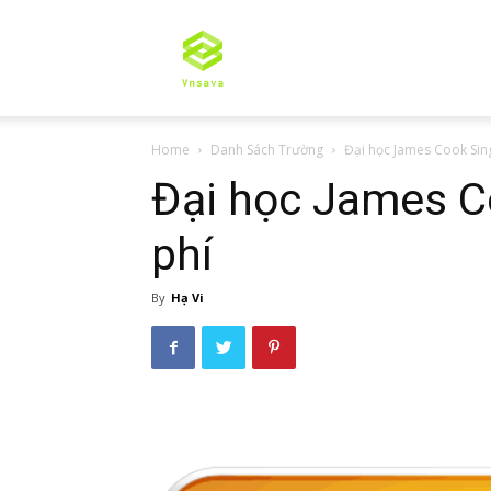
Tư
Home
Danh Sách Trường
Đại học James Cook Sin
vấn
Đại học James C
phí
du
By
Hạ Vi
học