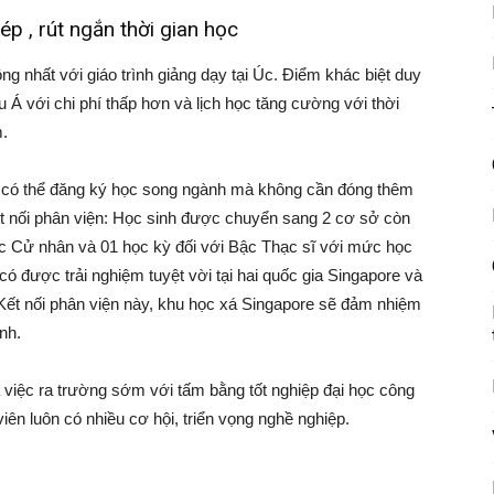
p , rút ngắn thời gian học
ồng nhất với giáo trình giảng dạy tại Úc. Điểm khác biệt duy
u Á với chi phí thấp hơn và lịch học tăng cường với thời
m.
h có thể đăng ký học song ngành mà không cần đóng thêm
t nối phân viện: Học sinh được chuyển sang 2 cơ sở còn
Bậc Cử nhân và 01 học kỳ đối với Bậc Thạc sĩ với mức học
có được trải nghiệm tuyệt vời tại hai quốc gia Singapore và
 Kết nối phân viện này, khu học xá Singapore sẽ đảm nhiệm
nh.
 việc ra trường sớm với tấm bằng tốt nghiệp đại học công
viên luôn có nhiều cơ hội, triển vọng nghề nghiệp.