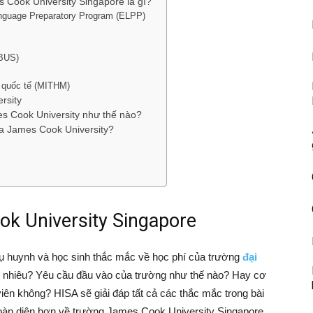
 Cook University Singapore là gì?
nguage Preparatory Program (ELPP)
BBUS)
h quốc tế (MITHM)
rsity
es Cook University như thế nào?
ủa James Cook University?
k University Singapore
 phụ huynh và học sinh thắc mắc về học phí của trường
đại
 nhiêu? Yêu cầu đầu vào của trường như thế nào? Hay cơ
iên không? HISA sẽ giải đáp tất cả các thắc mắc trong bài
 toàn diện hơn về trường James Cook University Singapore