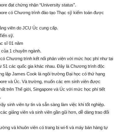
ore đạt chứng nhận “University status”.
apore có Chương trình đào tạo Thạc sỹ kiểm toán được
giảng viên do JCU Úc cung cấp.
Tiến sỹ.
ạc sĩ 01 năm
í của 1 chuyên ngành.
có Chương trình kết nối phân viện với mức học phí như tại
từ 51 các quốc gia khác nhau. Đây là Chương trình độc
ông lập James Cook là ngôi trường Đại học có thứ hạng
apore và Úc. Và trường, muốn các em sinh viên được
nhất trên Thế giới, Singapore và Úc với mức học phí tiết
.
ậy sinh viên tự tin và sẵn sàng làm việc khi tốt nghiệp.
các giảng viên và sinh viên gần gũi hơn, dễ dàng trao đổi
ường và khuôn viên có trang bị wi-fi và máy bán hàng tự