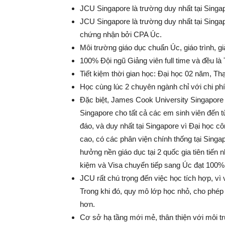
JCU Singapore là trường duy nhất tại Singap
JCU Singapore là trường duy nhất tại Sing
chứng nhận bởi CPA Úc.
Môi trường giáo dục chuẩn Úc, giáo trình, 
100% Đội ngũ Giảng viên full time và đều là 
Tiết kiệm thời gian học: Đại học 02 năm, Th
Học cùng lúc 2 chuyên ngành chỉ với chi ph
Đặc biệt, James Cook University Singapore 
Singapore cho tất cả các em sinh viên đến 
đáo, và duy nhất tại Singapore vì Đại học c
cao, có các phân viện chính thống tại Sing
hưởng nền giáo dục tại 2 quốc gia tiên tiến 
kiệm và Visa chuyển tiếp sang Úc đạt 100%
JCU rất chú trọng đến việc học tích hợp, vì v
Trong khi đó, quy mô lớp học nhỏ, cho phép 
hơn.
Cơ sở hạ tầng mới mẻ, thân thiện với môi tr