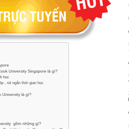
apore
ook University Singapore là gì?
nh học
p , rút ngắn thời gian học
 University là gì?
versity gồm những gì?