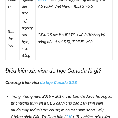
sĩ
đại
7.5 (GPA Việt Nam), IELTS >6.5
học
Tốt
nghiệp
Sau
đại
GPA 6.5 trở lên IELTS >=6.0 (Không kỹ
đại
học,
năng nào dưới 5.5), TOEFL >90
học
cao
đẳng
Điều kiện xin visa du học Canada là gì?
Chương trình visa
du học Canada SDS
Trong những năm 2016 – 2017, các bạn đã được hưởng lợi
từ chương trình visa CES dành cho các bạn sinh viên
muốn thay thế thủ tục chứng minh tài chính sang Giấy
Chứng nhận Đầu Tư Đảm bảo (
GIC
). Tuy nhiên, đến giữa