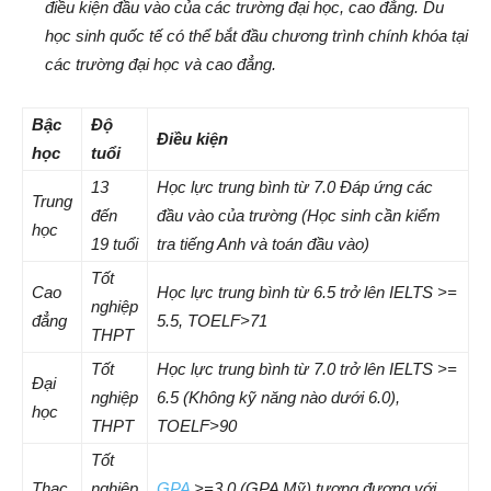
điều kiện đầu vào của các trường đại học, cao đẳng. Du
học sinh quốc tế có thể bắt đầu chương trình chính khóa tại
các trường đại học và cao đẳng.
Bậc
Độ
Điều kiện
học
tuổi
13
Học lực trung bình từ 7.0 Đáp ứng các
Trung
đến
đầu vào của trường (Học sinh cần kiểm
học
19 tuổi
tra tiếng Anh và toán đầu vào)
Tốt
Cao
Học lực trung bình từ 6.5 trở lên IELTS >=
nghiệp
đẳng
5.5, TOELF>71
THPT
Tốt
Học lực trung bình từ 7.0 trở lên IELTS >=
Đại
nghiệp
6.5 (Không kỹ năng nào dưới 6.0),
học
THPT
TOELF>90
Tốt
Thạc
nghiệp
GPA
>=3.0 (GPA Mỹ) tương đương với