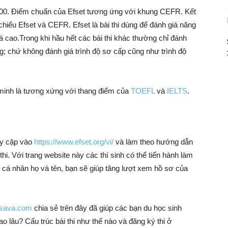
– 100. Điểm chuẩn của Efset tương ứng với khung CEFR. Kết
chiếu Efset và CEFR. Efset là bài thi dùng để đánh giá năng
á cao.Trong khi hầu hết các bài thi khác thường chỉ đánh
g; chứ không đánh giá trình độ sơ cấp cũng như trình độ
 minh là tương xứng với thang điểm của
TOEFL
và
IELTS
.
uy cập vào
https://www.efset.org/vi/
và làm theo hướng dẫn
thi. Với trang website này các thí sinh có thể tiến hành làm
n cá nhân họ và tên, bạn sẽ giúp tăng lượt xem hồ sơ của
sava.com
chia sẻ trên đây đã giúp các bạn du học sinh
o lâu? Cấu trúc bài thi như thế nào và đăng ký thi ở