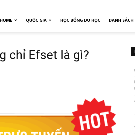
HOME
QUỐC GIA
HỌC BỔNG DU HỌC
DANH SÁCH
g chỉ Efset là gì?