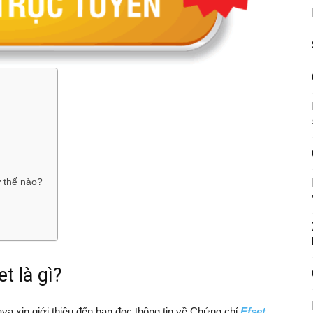
ư thế nào?
t là gì?
ava xin giới thiệu đến bạn đọc thông tin về Chứng chỉ
Efset