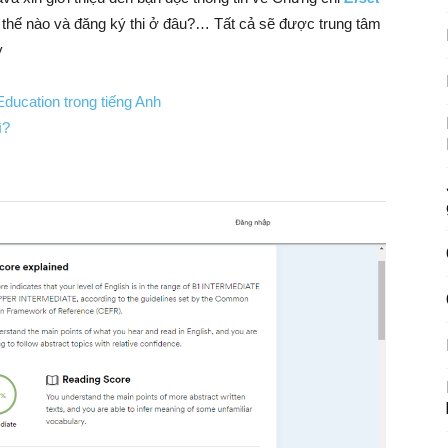
ư thế nào và đăng ký thi ở đâu?… Tất cả sẽ được trung tâm
y
Education trong tiếng Anh
ì?