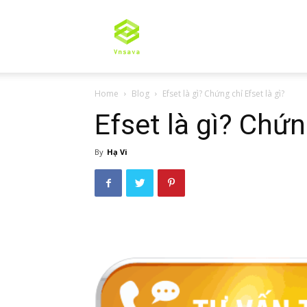
Tư
Home
Blog
Efset là gì? Chứng chỉ Efset là gì?
vấn
Efset là gì? Chứn
By
Hạ Vi
du
học