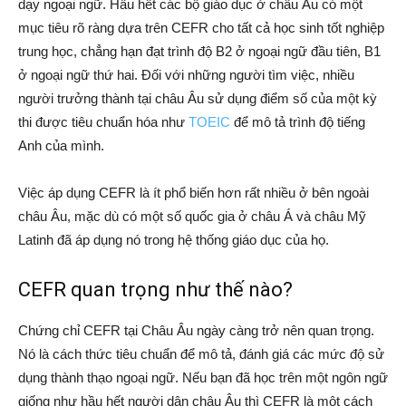
dạy ngoại ngữ. Hầu hết các bộ giáo dục ở châu Âu có một
mục tiêu rõ ràng dựa trên CEFR cho tất cả học sinh tốt nghiệp
trung học, chẳng hạn đạt trình độ B2 ở ngoại ngữ đầu tiên, B1
ở ngoại ngữ thứ hai. Đối với những người tìm việc, nhiều
người trưởng thành tại châu Âu sử dụng điểm số của một kỳ
thi được tiêu chuẩn hóa như
TOEIC
để mô tả trình độ tiếng
Anh của mình.
Việc áp dụng CEFR là ít phổ biến hơn rất nhiều ở bên ngoài
châu Âu, mặc dù có một số quốc gia ở châu Á và châu Mỹ
Latinh đã áp dụng nó trong hệ thống giáo dục của họ.
CEFR quan trọng như thế nào?
Chứng chỉ CEFR tại Châu Âu ngày càng trở nên quan trọng.
Nó là cách thức tiêu chuẩn để mô tả, đánh giá các mức độ sử
dụng thành thạo ngoại ngữ. Nếu bạn đã học trên một ngôn ngữ
giống như hầu hết người dân châu Âu thì CEFR là một cách