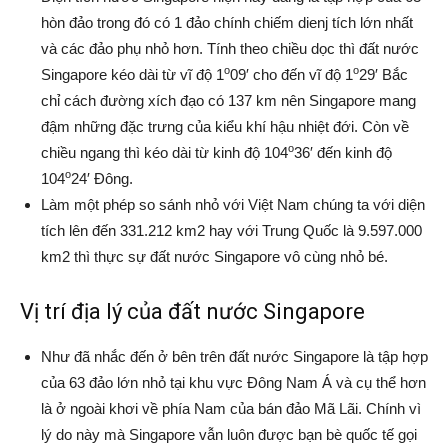
hòn đảo trong đó có 1 đảo chính chiếm dienj tích lớn nhất
và các đảo phụ nhỏ hơn. Tính theo chiều dọc thì đất nước
o
o
Singapore kéo dài từ vĩ độ 1
09′ cho đến vĩ độ 1
29′ Bắc
chỉ cách đường xích đạo có 137 km nên Singapore mang
đậm những đặc trưng của kiểu khí hậu nhiệt đới. Còn về
o
chiều ngang thì kéo dài từ kinh độ 104
36′ đến kinh độ
o
104
24′ Đông.
Làm một phép so sánh nhỏ với Việt Nam chúng ta với diện
tích lên đến 331.212 km2 hay với Trung Quốc là 9.597.000
km2 thì thực sự đất nước Singapore vô cùng nhỏ bé.
Vị trí địa lý của đất nước Singapore
Như đã nhắc đến ở bên trên đất nước Singapore là tập hợp
của 63 đảo lớn nhỏ tại khu vực Đông Nam Á và cụ thể hơn
là ở ngoài khơi về phía Nam của bán đảo Mã Lãi. Chính vì
lý do này mà Singapore vẫn luôn được bạn bè quốc tế gọi