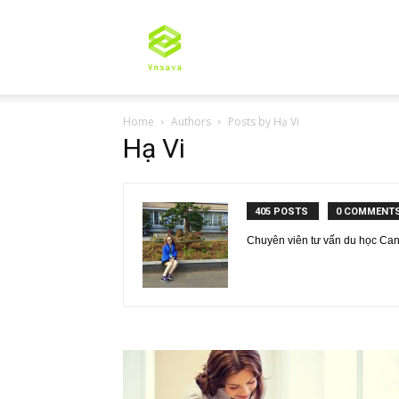
Tư
Home
Authors
Posts by Hạ Vi
vấn
Hạ Vi
405 POSTS
0 COMMENT
du
Chuyên viên tư vấn du học Can
học