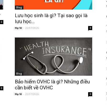
Blog
?
Lưu học sinh là gì? Tại sao gọi là
lưu học...
0
Hạ Vi
-
22/07/2026
0
Blog
Bảo hiểm OVHC là gì? Những điều
cần biết về OVHC
0
Hạ Vi
-
22/07/2026
0