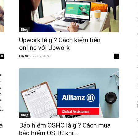
Blog
Upwork là gì? Cách kiếm tiền
online với Upwork
Hạ Vi
-
22/07/2026
0
0
Blog
à
Bảo hiểm OSHC là gì? Cách mua
bảo hiểm OSHC khi...