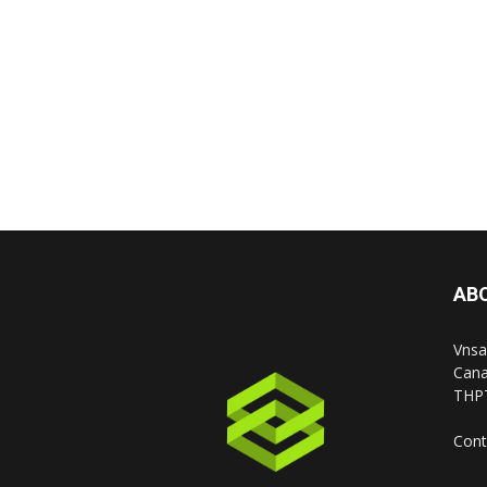
AB
Vnsa
Cana
THPT
Cont