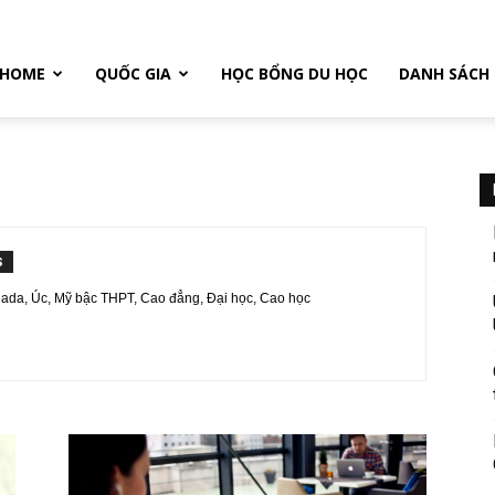
HOME
QUỐC GIA
HỌC BỔNG DU HỌC
DANH SÁCH
S
ada, Úc, Mỹ bậc THPT, Cao đẳng, Đại học, Cao học