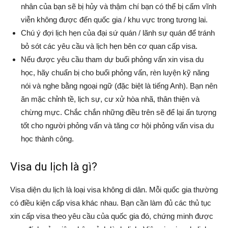
nhân của bạn sẽ bị hủy và thậm chí bạn có thể bị cấm vĩnh
viễn không được đến quốc gia / khu vực trong tương lai.
Chú ý đợi lịch hẹn của đại sứ quán / lãnh sự quán để tránh
bỏ sót các yêu cầu và lịch hẹn bên cơ quan cấp visa.
Nếu được yêu cầu tham dự buổi phỏng vấn xin visa du
học, hãy chuẩn bị cho buổi phỏng vấn, rèn luyện kỹ năng
nói và nghe bằng ngoại ngữ (đặc biệt là tiếng Anh). Bạn nên
ăn mặc chỉnh tề, lịch sự, cư xử hòa nhã, thân thiện và
chừng mực. Chắc chắn những điều trên sẽ để lại ấn tượng
tốt cho người phỏng vấn và tăng cơ hội phỏng vấn visa du
học thành công.
Visa du lịch là gì?
Visa diện du lịch là loại visa không di dân. Mỗi quốc gia thường
có điều kiện cấp visa khác nhau. Bạn cần làm đủ các thủ tục
xin cấp visa theo yêu cầu của quốc gia đó, chứng minh được