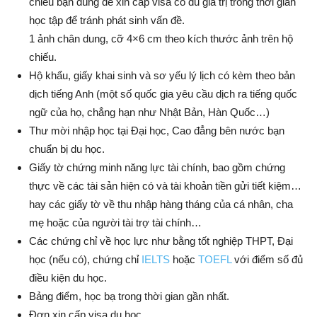
chiếu bạn dùng để xin cấp visa có đủ giá trị trong thời gian
học tập để tránh phát sinh vấn đề.
1 ảnh chân dung, cỡ 4×6 cm theo kích thước ảnh trên hộ
chiếu.
Hộ khẩu, giấy khai sinh và sơ yếu lý lịch có kèm theo bản
dịch tiếng Anh (một số quốc gia yêu cầu dịch ra tiếng quốc
ngữ của họ, chẳng hạn như Nhật Bản, Hàn Quốc…)
Thư mời nhập học tại Đại học, Cao đẳng bên nước bạn
chuẩn bị du học.
Giấy tờ chứng minh năng lực tài chính, bao gồm chứng
thực về các tài sản hiện có và tài khoản tiền gửi tiết kiệm…
hay các giấy tờ về thu nhập hàng tháng của cá nhân, cha
mẹ hoặc của người tài trợ tài chính…
Các chứng chỉ về học lực như bằng tốt nghiệp THPT, Đại
học (nếu có), chứng chỉ
IELTS
hoặc
TOEFL
với điểm số đủ
điều kiện du học.
Bảng điểm, học bạ trong thời gian gần nhất.
Đơn xin cấp visa du học.