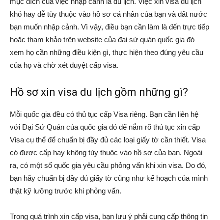
mục đích của việc nhập cảnh là du lịch. Việc xin visa du lịch
khó hay dễ tùy thuộc vào hồ sơ cá nhân của bạn và đất nước
bạn muốn nhập cảnh. Vì vậy, điều bạn cần làm là đến trực tiếp
hoặc tham khảo trên website của đại sứ quán quốc gia đó
xem họ cần những điều kiện gì, thực hiện theo đúng yêu cầu
của họ và chờ xét duyệt cấp visa.
Hồ sơ xin visa du lịch gồm những gì?
Mỗi quốc gia đều có thủ tục cấp Visa riêng. Bạn cần liên hệ
với Đại Sứ Quán của quốc gia đó để nắm rõ thủ tục xin cấp
Visa cụ thể để chuẩn bị đầy đủ các loại giấy tờ cần thiết. Visa
có được cấp hay không tùy thuộc vào hồ sơ của bạn. Ngoài
ra, có một số quốc gia yêu cầu phỏng vấn khi xin visa. Do đó,
bạn hãy chuẩn bị đầy đủ giấy tờ cũng như kế hoạch của mình
thật kỹ lưỡng trước khi phỏng vấn.
Trong quá trình xin cấp visa, bạn lưu ý phải cung cấp thông tin