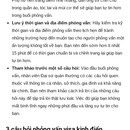
Phụ nữ nên trang điểm nhẹ nhàng, đàn ông thì chỉn chu
trong quần áo, tóc tai và mùi cơ thể sẽ giúp bạn tự tin hơn
trong buổi phỏng vấn.
Lưu ý thời gian và địa điểm phỏng vấn:
Hãy kiểm tra kỹ
thời gian và địa điểm phỏng vấn theo lịch hẹn để tránh
những trường hợp đến muộn tạo cho người phỏng vấn một
ấn tượng không tốt về bạn. Bạn nên đến sớm hơn ít nhất
15 phút để có thời gian chuẩn bị và chỉnh trang lại giúp bạn
tự tin hơn.
Tham khảo trước một số câu hỏi:
Vào đầu buổi phỏng
vấn, nhân viên Đại sứ quán thường có các câu hỏi quen
thuộc về thông tin cá nhân, sở thích, gia đình và khả năng
tài chính. Bạn nên tham khảo cách trả lời của những câu
hỏi này để tập trả lời thật lưu loát. Việc đó giúp bạn không
mất bình tĩnh ngay những phút đầu và tăng sự tự tin cho
bạn.
3 câu hỏi phỏng vấn visa kinh điển