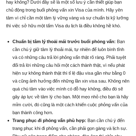
hay không? Dưới đây sẽ là một số lưu ý cần thiết giúp bạn
chủ động trong buổi phỏng vấn xin Visa của mình. Hãy yên
tâm vì chỉ cần một tâm lý vững vàng và sự chuẩn bị kỹ lưỡng
thì việc sở hữu một tấm Visa du lịch là điều không hề khó.
Chuẩn bị tâm lý thoải mái trước buổi phỏng vấn:
Bạn
cần chú ý giữ tâm lý thoải mái, tự nhiên để luôn bình tĩnh
và có những câu trả lời phỏng vấn thật rõ ràng. Phải tuyệt
đối trả lời những câu hỏi một cách thành thật, vì nếu phát
hiện sự không thành thật thì tỉ lệ đậu visa gần như bằng 0
và cũng ảnh hưởng đến những lần xin visa sau. Không nên
quá chú tâm vào việc mình có đỗ hay không, điều đó sẽ
gây áp lực về tâm lý cho bạn. Một mẹo nhỏ cho bạn là hãy
mỉm cười, đó cũng là một cách khiến cuộc phỏng vấn của
bạn thành công hơn.
Trang phục đi phỏng vấn phù hợp:
Bạn cần chú ý đến
trang phục khi đi phỏng vấn, cần phải gọn gàng và lịch sự.