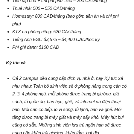
Tiền tạp hóa + chi phí phụ :150 – 200 CAD/tháng
Thuê nhà: 500 – 550 CAD/tháng
Homestay: 800 CAD/tháng (bao gồm tiền ăn và chi phí
phụ)
KTX có phòng riêng: 520 CA/ tháng
Tiếng Anh ESL: $3,575 – $4,400 CAD/học kỳ
Phí ghi danh: $100 CAD
Ký túc xá
Cả 2 campus đều cung cấp dịch vụ nhà ở, hay Ký túc xá
như nhau: Toàn bộ sinh viên sẽ ở phòng riêng trong căn có
2, 3, 4 phòng ngủ, mỗi phòng được trang bị giường, giá
sách, tủ quần áo, bàn học, ghế, và internet và điện thoại
bàn. Mỗi căn có bếp, lò vi sóng, tủ lạnh, bàn và ghế. Mỗi
tầng được trang bị máy giặt và máy sấy khô. Máy hút bụi
cũng có sẵn. Những sinh viên lưu trú ngắn hạn sẽ được
cung cấp khăn trải giường, khăn tắm, bát đĩa…