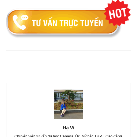
Hạ Vi
Chuyên viên tư vấn du học Canada, Úc, Mỹ bậc THPT, Cao đẳng,