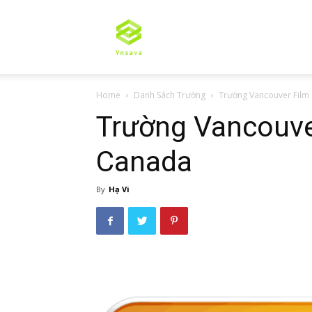
Tư
Home
Danh Sách Trường
Trường Vancouver Film
vấn
Trường Vancouve
Canada
du
By
Hạ Vi
học