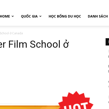
HOME
QUỐC GIA
HỌC BỔNG DU HỌC
DANH SÁCH
 School ở Canada
r Film School ở