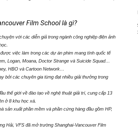
ncouver Film School là gì?
chuyện với các diễn giả trong ngành công nghiệp điện ảnh
học.
ếm được việc làm trong các dự án phim mang tính quốc tế
hem, Logan, Moana, Doctor Strange và Suicide Squad…
sney, HBO và Cartoon Network…
ạy bởi các chuyên gia từng đạt nhiều giải thưởng trong
 thế giới về đào tạo về nghệ thuật giải trí, cung cấp 13
ên ở 8 khu học xá.
 nhà sản xuất phần mềm và phần cứng hàng đầu gồm HP,
ợng Hải, VFS đã mở trường Shanghai-Vancouver Film