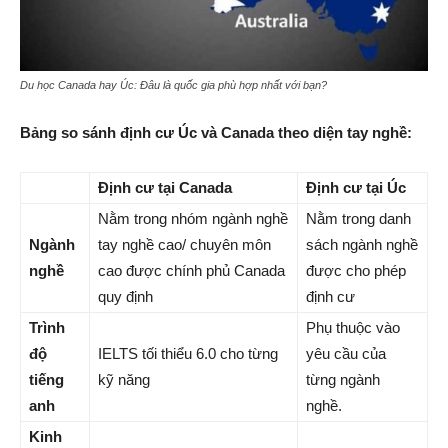
Du học Canada hay Úc: Đâu là quốc gia phù hợp nhất với bạn?
Bảng so sánh định cư Úc và Canada theo diện tay nghề:
Định cư tại Canada
Định cư tại Úc
Nằm trong nhóm ngành nghề
Nằm trong danh
Ngành
tay nghề cao/ chuyên môn
sách ngành nghề
nghề
cao được chính phủ Canada
được cho phép
quy định
định cư
Trình
Phụ thuộc vào
độ
IELTS tối thiểu 6.0 cho từng
yêu cầu của
tiếng
kỹ năng
từng ngành
anh
nghề.
Kinh