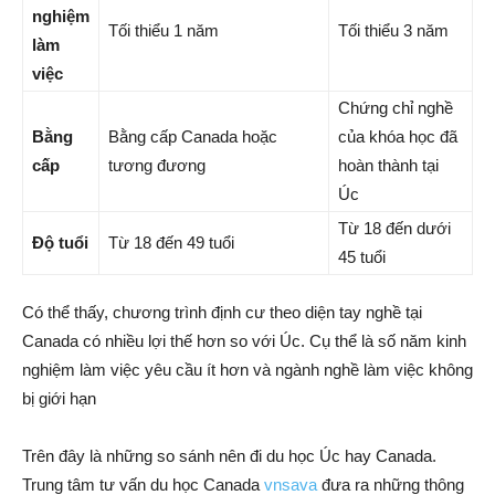
nghiệm
Tối thiểu 1 năm
Tối thiểu 3 năm
làm
việc
Chứng chỉ nghề
Bằng
Bằng cấp Canada hoặc
của khóa học đã
cấp
tương đương
hoàn thành tại
Úc
Từ 18 đến dưới
Độ tuổi
Từ 18 đến 49 tuổi
45 tuổi
Có thể thấy, chương trình định cư theo diện tay nghề tại
Canada có nhiều lợi thế hơn so với Úc. Cụ thể là số năm kinh
nghiệm làm việc yêu cầu ít hơn và ngành nghề làm việc không
bị giới hạn
Trên đây là những so sánh nên đi du học Úc hay Canada.
Trung tâm tư vấn du học Canada
vnsava
đưa ra những thông