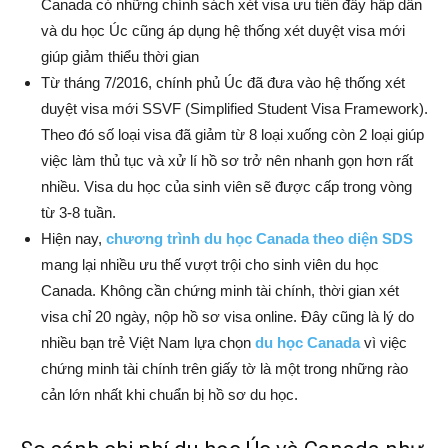
Canada có những chính sách xét visa ưu tiên đầy hấp dẫn
và du học Úc cũng áp dụng hệ thống xét duyệt visa mới
giúp giảm thiểu thời gian
Từ tháng 7/2016, chính phủ Úc đã đưa vào hệ thống xét
duyệt visa mới SSVF (Simplified Student Visa Framework).
Theo đó số loại visa đã giảm từ 8 loại xuống còn 2 loại giúp
việc làm thủ tục và xử lí hồ sơ trở nên nhanh gọn hơn rất
nhiều. Visa du học của sinh viên sẽ được cấp trong vòng
từ 3-8 tuần.
Hiện nay,
chương trình du học Canada theo diện SDS
mang lại nhiều ưu thế vượt trội cho sinh viên du học
Canada. Không cần chứng minh tài chính, thời gian xét
visa chỉ 20 ngày, nộp hồ sơ visa online. Đây cũng là lý do
nhiều bạn trẻ Việt Nam lựa chọn
du học Canada
vì việc
chứng minh tài chính trên giấy tờ là một trong những rào
cản lớn nhất khi chuẩn bị hồ sơ du học.