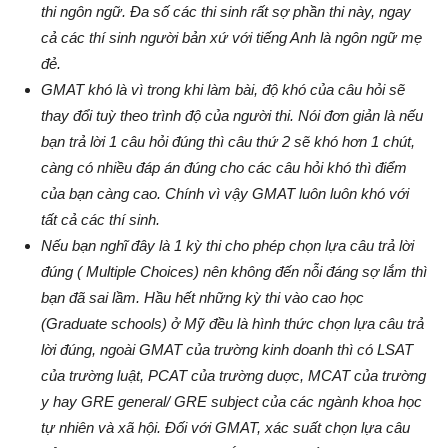
thi ngôn ngữ. Đa số các thi sinh rất sợ phần thi này, ngay
cả các thí sinh người bản xứ với tiếng Anh là ngôn ngữ mẹ
đẻ.
GMAT khó là vì trong khi làm bài, độ khó của câu hỏi sẽ
thay đổi tuỳ theo trình độ của người thi. Nói đơn giản là nếu
bạn trả lời 1 câu hỏi đúng thì câu thứ 2 sẽ khó hơn 1 chút,
càng có nhiều đáp án đúng cho các câu hỏi khó thì điểm
của bạn càng cao. Chính vì vậy GMAT luôn luôn khó với
tất cả các thí sinh.
Nếu bạn nghĩ đây là 1 kỳ thi cho phép chọn lựa câu trả lời
đúng ( Multiple Choices) nên không đến nỗi đáng sợ lắm thì
bạn đã sai lầm. Hầu hết những kỳ thi vào cao học
(Graduate schools) ở Mỹ đều là hình thức chọn lựa câu trả
lời đúng, ngoài GMAT của trường kinh doanh thì có LSAT
của trường luật, PCAT của trường duợc, MCAT của trường
y hay GRE general/ GRE subject của các ngành khoa học
tự nhiên và xã hội. Đối với GMAT, xác suất chọn lựa câu