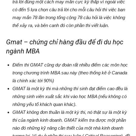
trả lời đúng một cách may mắn cực kỳ thấp vì ngoài việc
có đến 5 lựa chọn câu trả lời cho mỗi câu hỏi thì việc bạn
may mắn 78 lần trong tổng cộng 78 câu hỏi là việc không
thể xảy ra, và bên canh đó còn phần thi viết luận.
Gmat – chứng chỉ hàng đầu để đi du học
ngành MBA
Điểm thi GMAT cũng dự đoán rất nhiều điểm các môn học
trong chương trình MBA sau này (theo thống kê ở Canada
là chính xác tới 90%)
GMAT là một kỳ thi mà những thí sinh đạt điểm cao đều là
những sinh viên xuất sắc khi vào học MBA (nếu không có
những yếu tố khách quan khác).
GMAT không đơn thuần là một kỳ thi, nó thật sự là một kỳ
thi của ngành kinh doanh. GMAT kiểm tra được một phần
nào đó những kỹ năng cần thiết của một nhà kinh doanh
tương lai. Ví dụ ở phần thi suy luận ( Critical Reasoning), đề