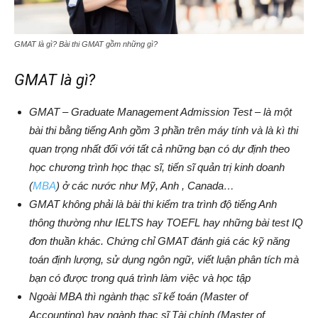
GMAT là gì? Bài thi GMAT gồm những gì?
GMAT là gì?
GMAT – Graduate Management Admission Test – là một
bài thi bằng tiếng Anh gồm 3 phần trên máy tính và là kì thi
quan trọng nhất đối với tất cả những bạn có dự định theo
học chương trình học thạc sĩ, tiến sĩ quản trị kinh doanh
(
MBA
) ở các nước như Mỹ, Anh , Canada…
GMAT không phải là bài thi kiểm tra trình độ tiếng Anh
thông thường như IELTS hay TOEFL hay những bài test IQ
đơn thuần khác. Chứng chỉ GMAT đánh giá các kỹ năng
toán định lượng, sử dụng ngôn ngữ, viết luận phân tích mà
bạn có được trong quá trình làm việc và học tập
Ngoài MBA thì ngành thạc sĩ kế toán (Master of
Accounting) hay ngành thạc sĩ Tài chính (Master of