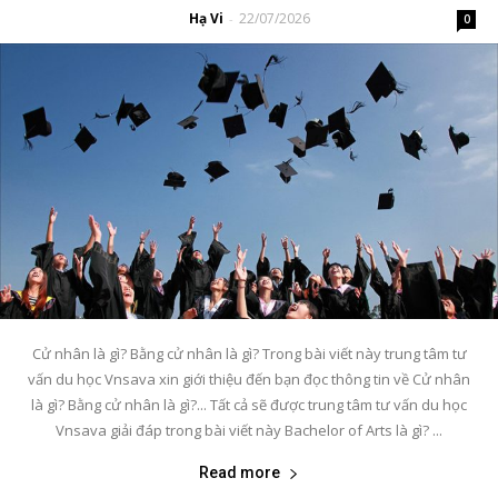
Hạ Vi
22/07/2026
-
0
Cử nhân là gì? Bằng cử nhân là gì? Trong bài viết này trung tâm tư
vấn du học Vnsava xin giới thiệu đến bạn đọc thông tin về Cử nhân
là gì? Bằng cử nhân là gì?... Tất cả sẽ được trung tâm tư vấn du học
Vnsava giải đáp trong bài viết này Bachelor of Arts là gì? ...
Read more